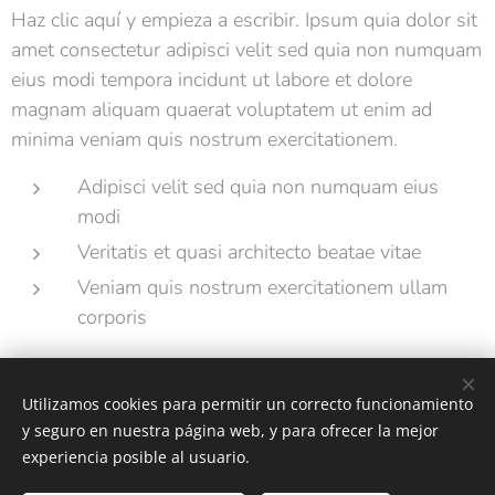
Haz clic aquí y empieza a escribir. Ipsum quia dolor sit
amet consectetur adipisci velit sed quia non numquam
eius modi tempora incidunt ut labore et dolore
magnam aliquam quaerat voluptatem ut enim ad
minima veniam quis nostrum exercitationem.
Adipisci velit sed quia non numquam eius
modi
Veritatis et quasi architecto beatae vitae
Veniam quis nostrum exercitationem ullam
corporis
Utilizamos cookies para permitir un correcto funcionamiento
y seguro en nuestra página web, y para ofrecer la mejor
experiencia posible al usuario.
JM - Julian Martinez Protésico dental en Palma de Mallorca -